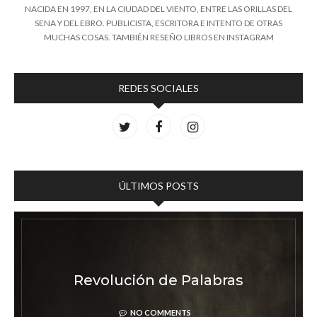
NACIDA EN 1997, EN LA CIUDAD DEL VIENTO, ENTRE LAS ORILLAS DEL
SENA Y DEL EBRO. PUBLICISTA, ESCRITORA E INTENTO DE OTRAS
MUCHAS COSAS. TAMBIÉN RESEÑO LIBROS EN INSTAGRAM
REDES SOCIALES
ÚLTIMOS POSTS
o quiero escribir
Revoluc
NO COMMENTS
N